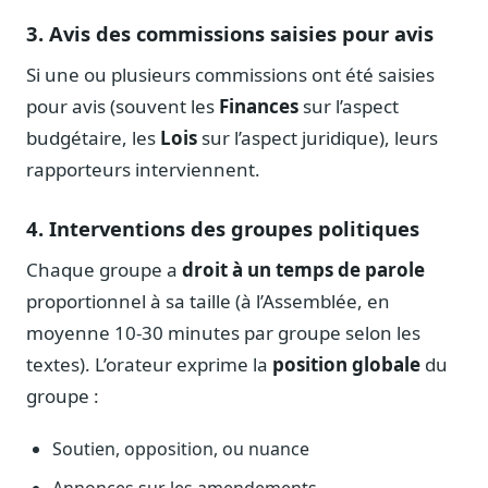
Blog & Podcast Hémicycle
3. Avis des commissions saisies pour avis
Analyses, méthodes, coulisses
Lexique parlementaire
Si une ou plusieurs commissions ont été saisies
1027 termes expliqués
pour avis (souvent les
Finances
sur l’aspect
Glossaire affaires publiques
budgétaire, les
Lois
sur l’aspect juridique), leurs
Lexique par thème métier
rapporteurs interviennent.
Sources couvertes
23 flux indexés
4. Interventions des groupes politiques
Nouveautés produit
Chaque groupe a
droit à un temps de parole
Le changelog mensuel
proportionnel à sa taille (à l’Assemblée, en
Ils utilisent Legiwatch
moyenne 10-30 minutes par groupe selon les
Public Sénat, ONG, cabinets
textes). L’orateur exprime la
position globale
du
Qui sommes-nous
groupe :
Méthode, valeurs et équipe
Soutien, opposition, ou nuance
Charte IA
Fiabilité, souveraineté, sobriété