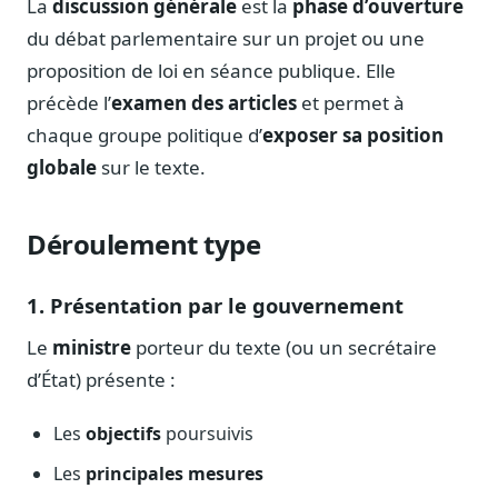
La
discussion générale
est la
phase d’ouverture
Notes, briefings, tableaux de bord
du débat parlementaire sur un projet ou une
Fiches parlementaires
proposition de loi en séance publique. Elle
Parcours, mandats, prises de position
précède l’
examen des articles
et permet à
Registre HATVP
chaque groupe politique d’
exposer sa position
Cartographier l'influence sur un dossier
globale
sur le texte.
Déroulement type
Affaires publiques
Cabinets, DRI, consultants en lobbying
1. Présentation par le gouvernement
Affaires réglementaires
Le
ministre
porteur du texte (ou un secrétaire
JO, décrets, conseil des ministres, AAI
d’État) présente :
Fédérations & plaidoyer
ONG, syndicats, ordres, associations
Les
objectifs
poursuivis
Parlementaires
Les
principales mesures
Préparez vos interventions et amendements