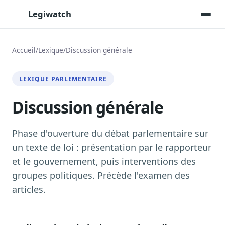
Legiwatch
Accueil
/
Lexique
/
Discussion générale
Assistant IA
LEXIQUE PARLEMENTAIRE
Posez vos questions, réponses sourcées
Discussion générale
Transcriptions IA
Toutes les séances AN/Sénat transcrites
Synthèses IA
Phase d'ouverture du débat parlementaire sur
Résumés automatiques des dossiers longs
un texte de loi : présentation par le rapporteur
et le gouvernement, puis interventions des
Veille des matinales radio
9 interviews politiques, analysées avant 10 h
groupes politiques. Précède l'examen des
articles.
Alertes personnalisées
Par dossier, personne, mot-clé
Exports & livrables