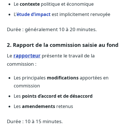
Le
contexte
politique et économique
Journalistes
Veille en temps réel, embeds pour vos contenus
L’
étude d’impact
est implicitement renvoyée
Chercheurs
Données exhaustives pour vos travaux académiques
Durée : généralement 10 à 20 minutes.
Suivi par secteur
2. Rapport de la commission saisie au fond
11 secteurs : énergie, santé, finance, numérique…
Le
rapporteur
présente le travail de la
Cas d'usage concrets
Six cas pour gagner du temps
commission :
Conseil (Advisory)
Les principales
modifications
apportées en
Consultants seniors, plateforme Legiwatch incluse
commission
Les
points d’accord et de désaccord
Les
amendements
retenus
Guides pratiques
17 guides sur le Parlement, la procédure, le plaidoyer
Durée : 10 à 15 minutes.