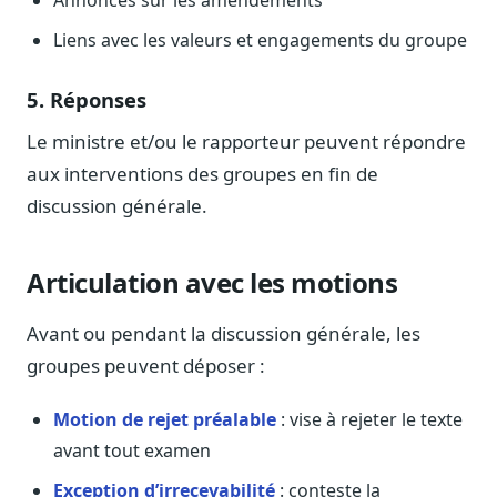
Annonces sur les amendements
Sécurité
Liens avec les valeurs et engagements du groupe
Hébergement européen, RGPD
Presse
5. Réponses
Kit média, contacts
Le ministre et/ou le rapporteur peuvent répondre
aux interventions des groupes en fin de
discussion générale.
Articulation avec les motions
Avant ou pendant la discussion générale, les
groupes peuvent déposer :
Motion de rejet préalable
: vise à rejeter le texte
avant tout examen
Exception d’irrecevabilité
: conteste la