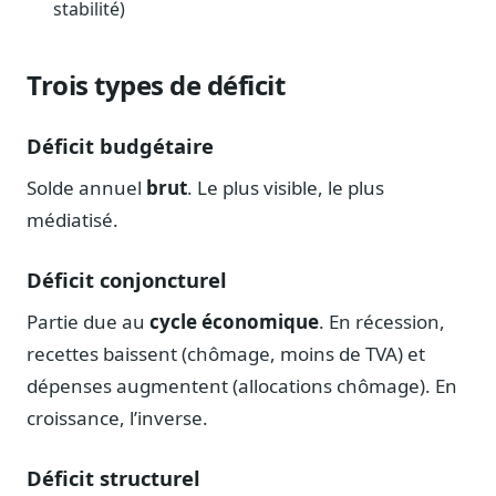
stabilité)
Blog & Podcast Hémicycle
Analyses, méthodes, coulisses
Lexique parlementaire
Trois types de déficit
1027 termes expliqués
Glossaire affaires publiques
Déficit budgétaire
Lexique par thème métier
Solde annuel
brut
. Le plus visible, le plus
Sources couvertes
médiatisé.
23 flux indexés
Nouveautés produit
Déficit conjoncturel
Le changelog mensuel
Partie due au
cycle économique
. En récession,
Ils utilisent Legiwatch
recettes baissent (chômage, moins de TVA) et
Public Sénat, ONG, cabinets
dépenses augmentent (allocations chômage). En
Qui sommes-nous
croissance, l’inverse.
Méthode, valeurs et équipe
Charte IA
Déficit structurel
Fiabilité, souveraineté, sobriété