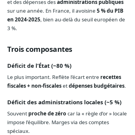
et des dépenses des
administrations publiques
Notes, briefings, tableaux de bord
sur une année. En France, il avoisine
5 % du PIB
Fiches parlementaires
en 2024-2025
, bien au-delà du seuil européen de
Parcours, mandats, prises de position
3 %.
Registre HATVP
Cartographier l'influence sur un dossier
Trois composantes
Déficit de l’État (~80 %)
Affaires publiques
Le plus important. Reflète l’écart entre
recettes
Cabinets, DRI, consultants en lobbying
fiscales + non-fiscales
et
dépenses budgétaires
.
Affaires réglementaires
JO, décrets, conseil des ministres, AAI
Déficit des administrations locales (~5 %)
Fédérations & plaidoyer
ONG, syndicats, ordres, associations
Souvent
proche de zéro
car la « règle d’or » locale
impose l’équilibre. Marges via des comptes
Parlementaires
Préparez vos interventions et amendements
spéciaux.