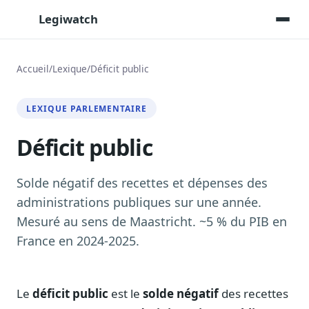
Legiwatch
Accueil
/
Lexique
/
Déficit public
Assistant IA
LEXIQUE PARLEMENTAIRE
Posez vos questions, réponses sourcées
Déficit public
Transcriptions IA
Toutes les séances AN/Sénat transcrites
Synthèses IA
Solde négatif des recettes et dépenses des
Résumés automatiques des dossiers longs
administrations publiques sur une année.
Mesuré au sens de Maastricht. ~5 % du PIB en
Veille des matinales radio
9 interviews politiques, analysées avant 10 h
France en 2024-2025.
Alertes personnalisées
Par dossier, personne, mot-clé
Le
déficit public
est le
solde négatif
des recettes
Exports & livrables