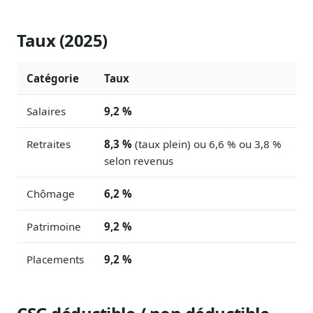
Blog & Podcast Hémicycle
Analyses, méthodes, coulisses
Taux (2025)
Lexique parlementaire
1027 termes expliqués
Catégorie
Taux
Glossaire affaires publiques
Lexique par thème métier
Salaires
9,2 %
Sources couvertes
23 flux indexés
Retraites
8,3 %
(taux plein) ou 6,6 % ou 3,8 %
selon revenus
Nouveautés produit
Le changelog mensuel
Chômage
6,2 %
Ils utilisent Legiwatch
Public Sénat, ONG, cabinets
Patrimoine
9,2 %
Qui sommes-nous
Placements
9,2 %
Méthode, valeurs et équipe
Charte IA
Fiabilité, souveraineté, sobriété