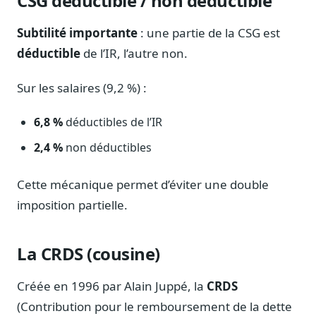
CSG déductible / non déductible
Sécurité
Hébergement européen, RGPD
Subtilité importante
: une partie de la CSG est
déductible
de l’IR, l’autre non.
Presse
Kit média, contacts
Sur les salaires (9,2 %) :
6,8 %
déductibles de l’IR
2,4 %
non déductibles
Cette mécanique permet d’éviter une double
imposition partielle.
La CRDS (cousine)
Créée en 1996 par Alain Juppé, la
CRDS
(Contribution pour le remboursement de la dette