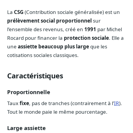
Notes, briefings, tableaux de bord
La
CSG
(Contribution sociale généralisée) est un
Fiches parlementaires
Parcours, mandats, prises de position
prélèvement social proportionnel
sur
l’ensemble des revenus, créé en
1991
par Michel
Registre HATVP
Cartographier l'influence sur un dossier
Rocard pour financer la
protection sociale
. Elle a
une
assiette beaucoup plus large
que les
cotisations sociales classiques.
Affaires publiques
Caractéristiques
Cabinets, DRI, consultants en lobbying
Affaires réglementaires
Proportionnelle
JO, décrets, conseil des ministres, AAI
Taux
fixe
, pas de tranches (contrairement à l’
IR
).
Fédérations & plaidoyer
ONG, syndicats, ordres, associations
Tout le monde paie le même pourcentage.
Parlementaires
Large assiette
Préparez vos interventions et amendements