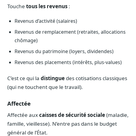
Journalistes
Touche
tous les revenus
:
Veille en temps réel, embeds pour vos contenus
Revenus d’activité (salaires)
Chercheurs
Données exhaustives pour vos travaux académiques
Revenus de remplacement (retraites, allocations
chômage)
Suivi par secteur
11 secteurs : énergie, santé, finance, numérique…
Revenus du patrimoine (loyers, dividendes)
Cas d'usage concrets
Revenus des placements (intérêts, plus-values)
Six cas pour gagner du temps
C’est ce qui la
distingue
des cotisations classiques
Conseil (Advisory)
Consultants seniors, plateforme Legiwatch incluse
(qui ne touchent que le travail).
Affectée
Affectée aux
caisses de sécurité sociale
(maladie,
Guides pratiques
famille, vieillesse). N’entre pas dans le budget
17 guides sur le Parlement, la procédure, le plaidoyer
général de l’État.