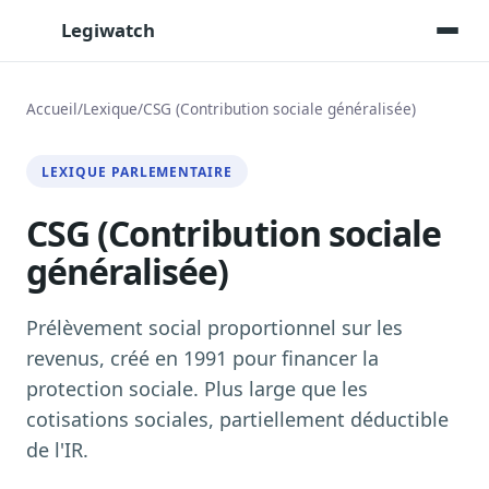
Legiwatch
Accueil
/
Lexique
/
CSG (Contribution sociale généralisée)
Assistant IA
LEXIQUE PARLEMENTAIRE
Posez vos questions, réponses sourcées
CSG (Contribution sociale
Transcriptions IA
Toutes les séances AN/Sénat transcrites
généralisée)
Synthèses IA
Résumés automatiques des dossiers longs
Prélèvement social proportionnel sur les
Veille des matinales radio
revenus, créé en 1991 pour financer la
9 interviews politiques, analysées avant 10 h
protection sociale. Plus large que les
Alertes personnalisées
cotisations sociales, partiellement déductible
Par dossier, personne, mot-clé
de l'IR.
Exports & livrables