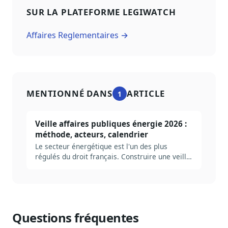
SUR LA PLATEFORME LEGIWATCH
Affaires Reglementaires →
MENTIONNÉ DANS
ARTICLE
1
Veille affaires publiques énergie 2026 :
méthode, acteurs, calendrier
Le secteur énergétique est l'un des plus
régulés du droit français. Construire une veille
AP utile suppose de cartographier les bons
dossiers, les bonnes autorités, les bons
signaux. Méthode complète, ancrée dans le
cycle PPE / loi de programmation énergie-
climat / ARENH.
Questions fréquentes