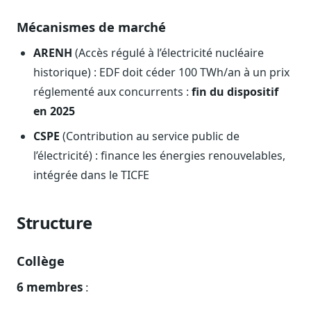
Blog & Podcast Hémicycle
Analyses, méthodes, coulisses
Mécanismes de marché
Lexique parlementaire
ARENH
(Accès régulé à l’électricité nucléaire
1027 termes expliqués
historique) : EDF doit céder 100 TWh/an à un prix
Glossaire affaires publiques
réglementé aux concurrents :
fin du dispositif
Lexique par thème métier
en 2025
Sources couvertes
CSPE
(Contribution au service public de
23 flux indexés
l’électricité) : finance les énergies renouvelables,
Nouveautés produit
intégrée dans le TICFE
Le changelog mensuel
Ils utilisent Legiwatch
Structure
Public Sénat, ONG, cabinets
Qui sommes-nous
Collège
Méthode, valeurs et équipe
6 membres
:
Charte IA
Fiabilité, souveraineté, sobriété