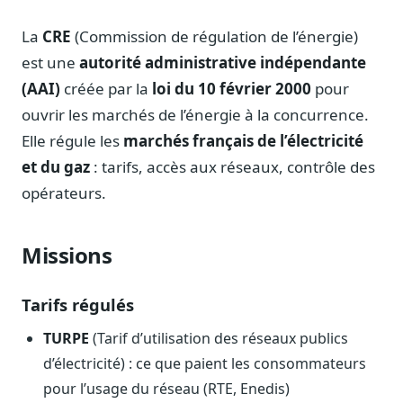
Notes, briefings, tableaux de bord
La
CRE
(Commission de régulation de l’énergie)
Fiches parlementaires
Parcours, mandats, prises de position
est une
autorité administrative indépendante
(AAI)
créée par la
loi du 10 février 2000
pour
Registre HATVP
Cartographier l'influence sur un dossier
ouvrir les marchés de l’énergie à la concurrence.
Elle régule les
marchés français de l’électricité
et du gaz
: tarifs, accès aux réseaux, contrôle des
opérateurs.
Affaires publiques
Cabinets, DRI, consultants en lobbying
Missions
Affaires réglementaires
JO, décrets, conseil des ministres, AAI
Tarifs régulés
Fédérations & plaidoyer
ONG, syndicats, ordres, associations
TURPE
(Tarif d’utilisation des réseaux publics
d’électricité) : ce que paient les consommateurs
Parlementaires
Préparez vos interventions et amendements
pour l’usage du réseau (RTE, Enedis)