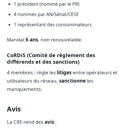
1 président (nommé par le PR)
Sécurité
Hébergement européen, RGPD
4 nommés par AN/Sénat/CESE
Presse
1 représentant des consommateurs
Kit média, contacts
Mandat
6 ans
, non renouvelable.
CoRDiS (Comité de règlement des
différends et des sanctions)
4 membres : règle les
litiges
entre opérateurs et
utilisateurs du réseau,
sanctionne
les
manquements.
Avis
La CRE rend des
avis
: