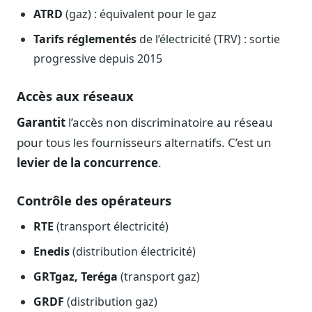
Journalistes
ATRD
(gaz) : équivalent pour le gaz
Veille en temps réel, embeds pour vos contenus
Tarifs réglementés
de l’électricité (TRV) : sortie
Chercheurs
progressive depuis 2015
Données exhaustives pour vos travaux académiques
Accès aux réseaux
Suivi par secteur
11 secteurs : énergie, santé, finance, numérique…
Garantit
l’accès non discriminatoire au réseau
Cas d'usage concrets
pour tous les fournisseurs alternatifs. C’est un
Six cas pour gagner du temps
levier de la concurrence
.
Conseil (Advisory)
Consultants seniors, plateforme Legiwatch incluse
Contrôle des opérateurs
RTE
(transport électricité)
Enedis
(distribution électricité)
Guides pratiques
GRTgaz, Teréga
(transport gaz)
17 guides sur le Parlement, la procédure, le plaidoyer
GRDF
(distribution gaz)