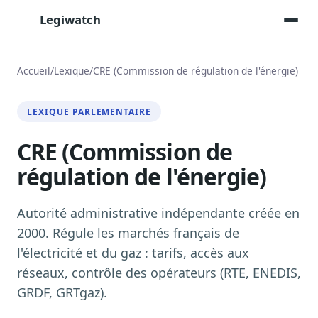
Legiwatch
Accueil
/
Lexique
/
CRE (Commission de régulation de l'énergie)
Assistant IA
LEXIQUE PARLEMENTAIRE
Posez vos questions, réponses sourcées
CRE (Commission de
Transcriptions IA
Toutes les séances AN/Sénat transcrites
régulation de l'énergie)
Synthèses IA
Résumés automatiques des dossiers longs
Autorité administrative indépendante créée en
Veille des matinales radio
2000. Régule les marchés français de
9 interviews politiques, analysées avant 10 h
l'électricité et du gaz : tarifs, accès aux
Alertes personnalisées
réseaux, contrôle des opérateurs (RTE, ENEDIS,
Par dossier, personne, mot-clé
GRDF, GRTgaz).
Exports & livrables