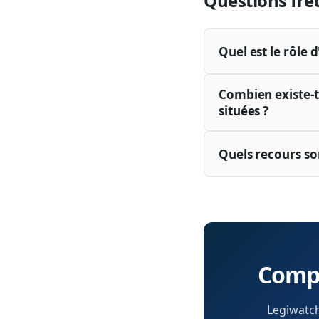
Questions fré
Quel est le rôle 
Combien existe-t-
situées ?
Quels recours so
Compr
Legiwatch