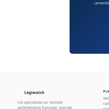
: amendem
PL
Legiwatch
Vei
L'IA spécialisée sur l'activité
rad
parlementaire française. Sourcée,
Vei