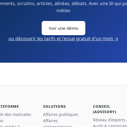
ents, scrutins, articles, alinéas, débats. Avec une IA qui p
métier.
Voir une démo
ou découvrir les tarifs et l'essai gratuit d'un mois →
ATEFORME
SOLUTIONS
CONSEIL
(ADVISORY)
lle des matinales
Affaires publiques
Réseau d'experts
io
Affaires
Audit & cartograp
lle média &
réglementaires