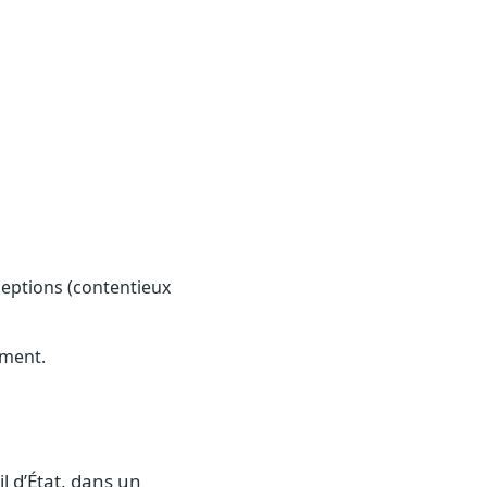
ceptions (contentieux
ement.
l d’État, dans un