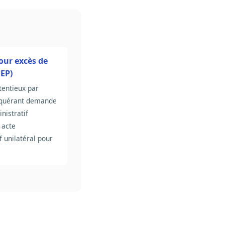
our excès de
REP)
tentieux par
equérant demande
nistratif
 acte
f unilatéral pour