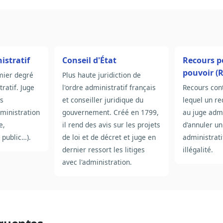
istratif
Conseil d'État
Recours p
pouvoir (
emier degré
Plus haute juridiction de
tratif. Juge
l'ordre administratif français
Recours con
es
et conseiller juridique du
lequel un r
dministration
gouvernement. Créé en 1799,
au juge admi
e,
il rend des avis sur les projets
d'annuler un
 public…).
de loi et de décret et juge en
administrati
dernier ressort les litiges
illégalité.
avec l'administration.