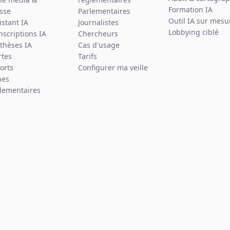
Formation IA
sse
Parlementaires
Outil IA sur mesu
istant IA
Journalistes
Lobbying ciblé
nscriptions IA
Chercheurs
thèses IA
Cas d'usage
rtes
Tarifs
orts
Configurer ma veille
hes
lementaires