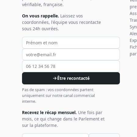
vérifiable, française.
pre
Ass
On vous rappelle.
Laissez vos
Tra
coordonnées, l'équipe vous recontacte
Syn
sous 24h ouvrées.
Ale
Votre prénom et nom
Votre email
Votre téléphone
Exp
Fic
par
Être recontacté
Pas de spam : vos coordonnées partent
uniquement sur notre canal commercial
interne.
Recevez le récap mensuel.
Une fois par
mois, ce qui change dans le Parlement et
sur la plateforme.
Votre email pour la newsletter