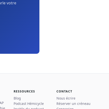
arle votre
RESSOURCES
CONTACT
Blog
Nous écrire
 AP
Podcast Hémicycle
Réserver un créneau
hie
Invités du podcast
Connexion