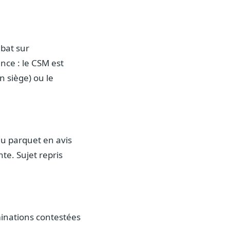
ébat sur
ence : le CSM est
n siège) ou le
du parquet en avis
te. Sujet repris
inations contestées