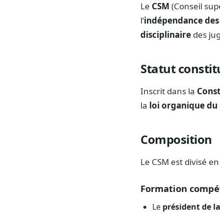
Le
CSM
(Conseil sup
l’
indépendance des
disciplinaire
des jug
Statut constit
Inscrit dans la
Const
la
loi organique du 
Composition
Le CSM est divisé e
Formation compét
Le
président de l