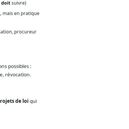
f
doit
suivre)
, mais en pratique
sation, procureur
ns possibles :
e, révocation.
rojets de loi
qui