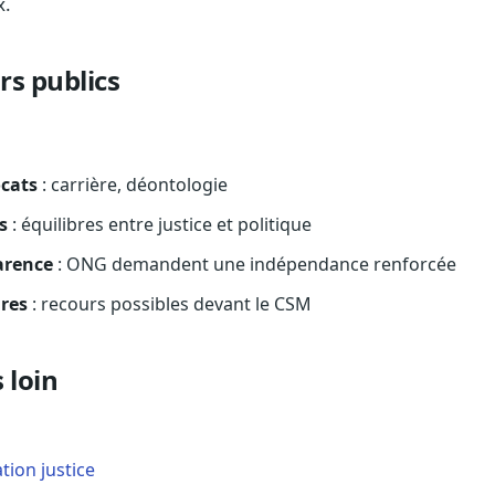
x.
rs publics
cats
: carrière, déontologie
s
: équilibres entre justice et politique
arence
: ONG demandent une indépendance renforcée
ires
: recours possibles devant le CSM
 loin
ion justice