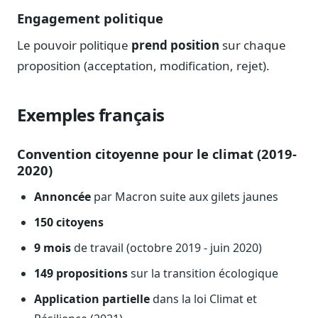
Blog & Podcast Hémicycle
Engagement politique
Analyses, méthodes, coulisses
Le pouvoir politique
prend position
sur chaque
Lexique parlementaire
1027 termes expliqués
proposition (acceptation, modification, rejet).
Glossaire affaires publiques
Lexique par thème métier
Exemples français
Sources couvertes
23 flux indexés
Convention citoyenne pour le climat (2019-
2020)
Nouveautés produit
Le changelog mensuel
Annoncée
par Macron suite aux gilets jaunes
Ils utilisent Legiwatch
150 citoyens
Public Sénat, ONG, cabinets
9 mois
de travail (octobre 2019 - juin 2020)
Qui sommes-nous
Méthode, valeurs et équipe
149 propositions
sur la transition écologique
Charte IA
Application partielle
dans la loi Climat et
Fiabilité, souveraineté, sobriété