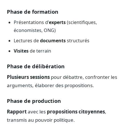
Journalistes
Phase de formation
Veille en temps réel, embeds pour vos contenus
Chercheurs
Présentations d’
experts
(scientifiques,
Données exhaustives pour vos travaux académiques
économistes, ONG)
Suivi par secteur
Lectures de
documents
structurés
11 secteurs : énergie, santé, finance, numérique…
Visites
de terrain
Cas d'usage concrets
Six cas pour gagner du temps
Phase de délibération
Conseil (Advisory)
Plusieurs sessions
pour débattre, confronter les
Consultants seniors, plateforme Legiwatch incluse
arguments, élaborer des propositions.
Phase de production
Rapport
avec les
propositions citoyennes
,
Guides pratiques
17 guides sur le Parlement, la procédure, le plaidoyer
transmis au pouvoir politique.