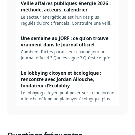
complète pour construire une veille AP
Veille affaires publiques énergie 2026 :
numérique et IA en 2026, avec autorités,
méthode, acteurs, calendrier
sources et erreurs typiques.
Le secteur énergétique est l'un des plus
régulés du droit français. Construire une veille
AP utile suppose de cartographier les bons
dossiers, les bonnes autorités, les bons
Une semaine au JORF : ce qu'on trouve
signaux. Méthode complète, ancrée dans le
vraiment dans le Journal officiel
cycle PPE / loi de programmation énergie-
Combien d'actes paraissent chaque jour au
climat / ARENH.
Journal officiel ? Qui les signe ? Qu'est-ce qu'on
rate en ne lisant que le sommaire ? Plongée
dans la mécanique réelle du JORF, et ce qu'il
Le lobbying citoyen et écologique :
faut industrialiser pour ne pas se noyer.
rencontre avec Jordan Allouche,
fondateur d’Ecolobby
Le lobbying citoyen peut peser sur la loi. Jordan
Allouche défend un plaidoyer écologique plus
transparent et assumé.
Questions fréquentes