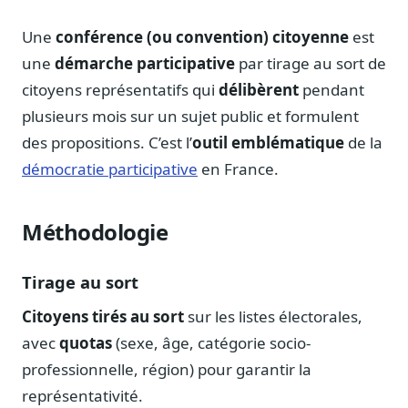
Notes, briefings, tableaux de bord
Une
conférence (ou convention) citoyenne
est
Fiches parlementaires
Parcours, mandats, prises de position
une
démarche participative
par tirage au sort de
citoyens représentatifs qui
délibèrent
pendant
Registre HATVP
Cartographier l'influence sur un dossier
plusieurs mois sur un sujet public et formulent
des propositions. C’est l’
outil emblématique
de la
démocratie participative
en France.
Affaires publiques
Méthodologie
Cabinets, DRI, consultants en lobbying
Affaires réglementaires
Tirage au sort
JO, décrets, conseil des ministres, AAI
Citoyens tirés au sort
sur les listes électorales,
Fédérations & plaidoyer
ONG, syndicats, ordres, associations
avec
quotas
(sexe, âge, catégorie socio-
professionnelle, région) pour garantir la
Parlementaires
Préparez vos interventions et amendements
représentativité.