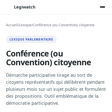
Legiwatch
Accueil
/
Lexique
/
Conférence (ou Convention) citoyenne
Assistant IA
LEXIQUE PARLEMENTAIRE
Posez vos questions, réponses sourcées
Conférence (ou
Transcriptions IA
Toutes les séances AN/Sénat transcrites
Convention) citoyenne
Synthèses IA
Résumés automatiques des dossiers longs
Démarche participative tirage au sort de
Veille des matinales radio
citoyens représentatifs qui délibèrent pendant
9 interviews politiques, analysées avant 10 h
plusieurs mois sur un sujet public et formulent
Alertes personnalisées
des propositions. Outil emblématique de la
Par dossier, personne, mot-clé
démocratie participative.
Exports & livrables