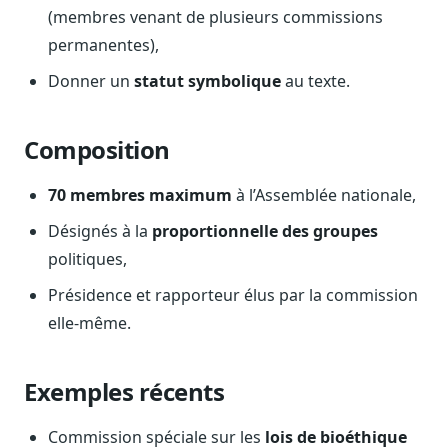
(membres venant de plusieurs commissions
Journalistes
Veille en temps réel, embeds pour vos contenus
permanentes),
Chercheurs
Donner un
statut symbolique
au texte.
Données exhaustives pour vos travaux académiques
Suivi par secteur
Composition
11 secteurs : énergie, santé, finance, numérique…
70 membres maximum
à l’Assemblée nationale,
Cas d'usage concrets
Six cas pour gagner du temps
Désignés à la
proportionnelle des groupes
politiques,
Conseil (Advisory)
Consultants seniors, plateforme Legiwatch incluse
Présidence et rapporteur élus par la commission
elle-même.
Exemples récents
Guides pratiques
17 guides sur le Parlement, la procédure, le plaidoyer
Commission spéciale sur les
lois de bioéthique