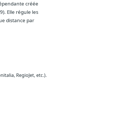
dépendante créée
). Elle régule les
gue distance par
alia, RegioJet, etc.).