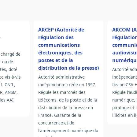
ARCEP (Autorité de
ARCOM (Au
e
régulation des
régulation
communications
communic
électroniques, des
audiovisue
 chargé de
postes et de la
numériqu
r ou de
distribution de la presse)
tés, doté
Autorité adm
e vis-à-vis
Autorité administrative
indépendant
f. CNIL,
indépendante créée en 1997.
fusion CSA 
R, ANSM,
Régule les marchés des
Régule l'audi
les AAI
télécoms, de la poste et de la
numérique, l
distribution de la presse en
piratage et 
France. Garante de la
illicites en l
concurrence et de
l'aménagement numérique du