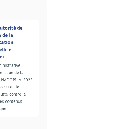
torité de
 de la
ation
lle et
e)
inistrative
e issue de la
+ HADOPI en 2022.
ovisuel, le
utte contre le
les contenus
igne.