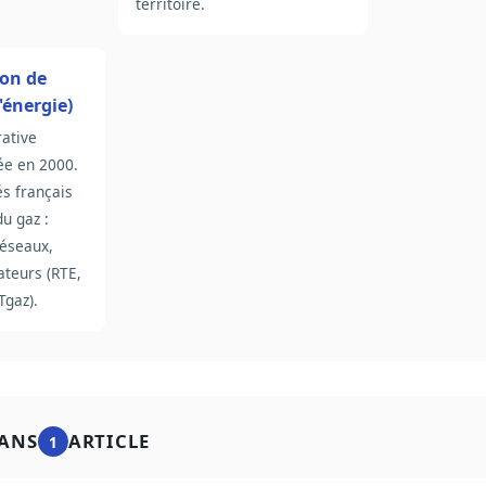
territoire.
on de
'énergie)
rative
ée en 2000.
s français
du gaz :
réseaux,
ateurs (RTE,
Tgaz).
ANS
ARTICLE
1