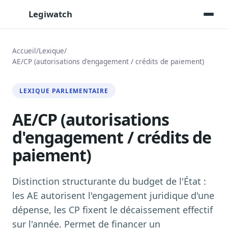
Legiwatch
Accueil
/
Lexique
/
AE/CP (autorisations d'engagement / crédits de paiement)
Assistant IA
Posez vos questions, réponses sourcées
LEXIQUE PARLEMENTAIRE
Transcriptions IA
Toutes les séances AN/Sénat transcrites
AE/CP (autorisations
d'engagement / crédits de
Synthèses IA
Résumés automatiques des dossiers longs
paiement)
Veille des matinales radio
9 interviews politiques, analysées avant 10 h
Distinction structurante du budget de l'État :
Alertes personnalisées
les AE autorisent l'engagement juridique d'une
Par dossier, personne, mot-clé
dépense, les CP fixent le décaissement effectif
Exports & livrables
sur l'année. Permet de financer un