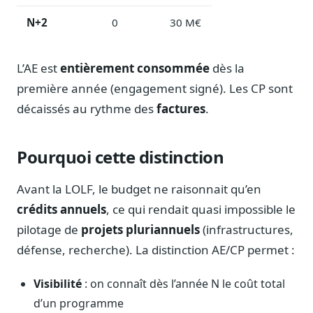
Sécurité
N+2
0
30 M€
Hébergement européen, RGPD
Presse
L’AE est
entièrement consommée
dès la
Kit média, contacts
première année (engagement signé). Les CP sont
décaissés au rythme des
factures
.
Pourquoi cette distinction
Avant la LOLF, le budget ne raisonnait qu’en
crédits annuels
, ce qui rendait quasi impossible le
pilotage de
projets pluriannuels
(infrastructures,
défense, recherche). La distinction AE/CP permet :
Visibilité
: on connaît dès l’année N le coût total
d’un programme