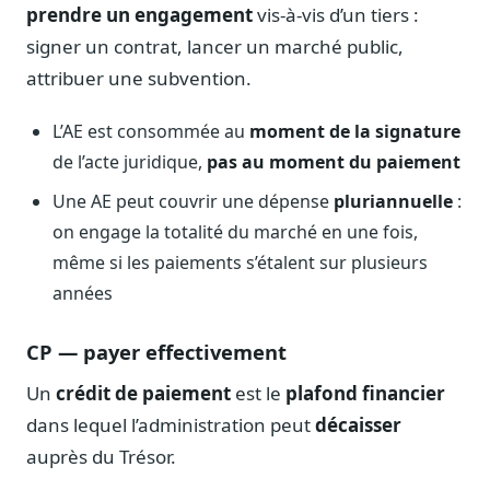
prendre un engagement
vis-à-vis d’un tiers :
Journalistes
Veille en temps réel, embeds pour vos contenus
signer un contrat, lancer un marché public,
attribuer une subvention.
Chercheurs
Données exhaustives pour vos travaux académiques
L’AE est consommée au
moment de la signature
Suivi par secteur
de l’acte juridique,
pas au moment du paiement
11 secteurs : énergie, santé, finance, numérique…
Une AE peut couvrir une dépense
pluriannuelle
:
Cas d'usage concrets
on engage la totalité du marché en une fois,
Six cas pour gagner du temps
même si les paiements s’étalent sur plusieurs
Conseil (Advisory)
années
Consultants seniors, plateforme Legiwatch incluse
CP — payer effectivement
Un
crédit de paiement
est le
plafond financier
dans lequel l’administration peut
décaisser
Guides pratiques
17 guides sur le Parlement, la procédure, le plaidoyer
auprès du Trésor.