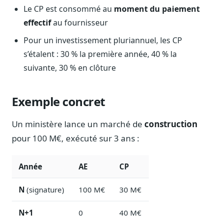
Blog & Podcast Hémicycle
Le CP est consommé au
moment du paiement
Analyses, méthodes, coulisses
effectif
au fournisseur
Lexique parlementaire
Pour un investissement pluriannuel, les CP
1027 termes expliqués
s’étalent : 30 % la première année, 40 % la
Glossaire affaires publiques
suivante, 30 % en clôture
Lexique par thème métier
Sources couvertes
Exemple concret
23 flux indexés
Nouveautés produit
Un ministère lance un marché de
construction
Le changelog mensuel
pour 100 M€, exécuté sur 3 ans :
Ils utilisent Legiwatch
Public Sénat, ONG, cabinets
Année
AE
CP
Qui sommes-nous
Méthode, valeurs et équipe
N
(signature)
100 M€
30 M€
Charte IA
N+1
0
40 M€
Fiabilité, souveraineté, sobriété