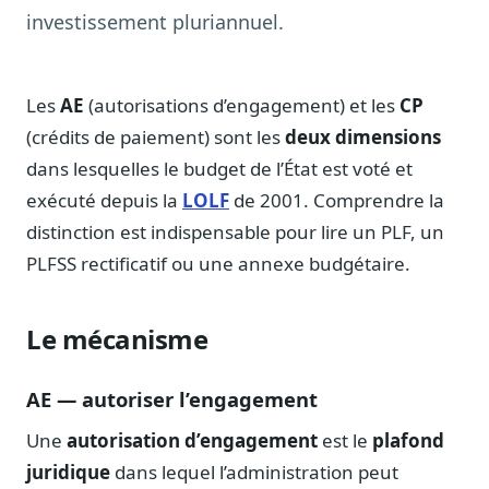
Notes, briefings, tableaux de bord
investissement pluriannuel.
Fiches parlementaires
Parcours, mandats, prises de position
Les
AE
(autorisations d’engagement) et les
CP
Registre HATVP
Cartographier l'influence sur un dossier
(crédits de paiement) sont les
deux dimensions
dans lesquelles le budget de l’État est voté et
exécuté depuis la
LOLF
de 2001. Comprendre la
distinction est indispensable pour lire un PLF, un
Affaires publiques
PLFSS rectificatif ou une annexe budgétaire.
Cabinets, DRI, consultants en lobbying
Affaires réglementaires
Le mécanisme
JO, décrets, conseil des ministres, AAI
Fédérations & plaidoyer
AE — autoriser l’engagement
ONG, syndicats, ordres, associations
Une
autorisation d’engagement
est le
plafond
Parlementaires
Préparez vos interventions et amendements
juridique
dans lequel l’administration peut