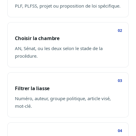
Journalistes
PLF, PLFSS, projet ou proposition de loi spécifique.
Veille en temps réel, embeds pour vos contenus
Chercheurs
Données exhaustives pour vos travaux académiques
Choisir la chambre
Suivi par secteur
11 secteurs : énergie, santé, finance, numérique…
AN, Sénat, ou les deux selon le stade de la
procédure.
Cas d'usage concrets
Six cas pour gagner du temps
Conseil (Advisory)
Consultants seniors, plateforme Legiwatch incluse
Filtrer la liasse
Numéro, auteur, groupe politique, article visé,
mot-clé.
Guides pratiques
17 guides sur le Parlement, la procédure, le plaidoyer