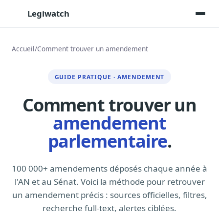
Legiwatch
Accueil
/
Comment trouver un amendement
Assistant IA
GUIDE PRATIQUE · AMENDEMENT
Posez vos questions, réponses sourcées
Comment trouver un
Transcriptions IA
Toutes les séances AN/Sénat transcrites
amendement
Synthèses IA
parlementaire
.
Résumés automatiques des dossiers longs
Veille des matinales radio
9 interviews politiques, analysées avant 10 h
100 000+ amendements déposés chaque année à
l'AN et au Sénat. Voici la méthode pour retrouver
Alertes personnalisées
un amendement précis : sources officielles, filtres,
Par dossier, personne, mot-clé
recherche full-text, alertes ciblées.
Exports & livrables