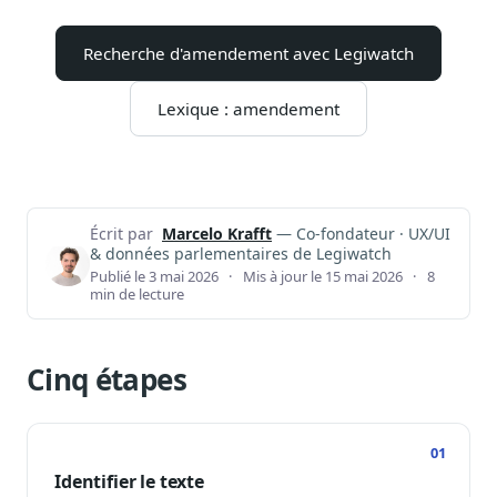
Notes, briefings, tableaux de bord
Fiches parlementaires
Recherche d'amendement avec Legiwatch
Parcours, mandats, prises de position
Lexique : amendement
Registre HATVP
Cartographier l'influence sur un dossier
Écrit par
Marcelo Krafft
— Co-fondateur · UX/UI
& données parlementaires de Legiwatch
Affaires publiques
Publié le 3 mai 2026
·
Mis à jour le 15 mai 2026
·
8
Cabinets, DRI, consultants en lobbying
min de lecture
Affaires réglementaires
JO, décrets, conseil des ministres, AAI
Cinq étapes
Fédérations & plaidoyer
ONG, syndicats, ordres, associations
Parlementaires
Préparez vos interventions et amendements
Identifier le texte