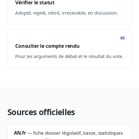
Vérifier le statut
Blog & Podcast Hémicycle
Analyses, méthodes, coulisses
Adopté, rejeté, retiré, irrecevable, en discussion.
Lexique parlementaire
1027 termes expliqués
Glossaire affaires publiques
Lexique par thème métier
Consulter le compte rendu
Pour les arguments de débat et le résultat du vote.
Sources couvertes
23 flux indexés
Nouveautés produit
Le changelog mensuel
Ils utilisent Legiwatch
Public Sénat, ONG, cabinets
Sources officielles
Qui sommes-nous
Méthode, valeurs et équipe
Charte IA
AN.fr
— fiche dossier législatif, liasse, statistiques
Fiabilité, souveraineté, sobriété