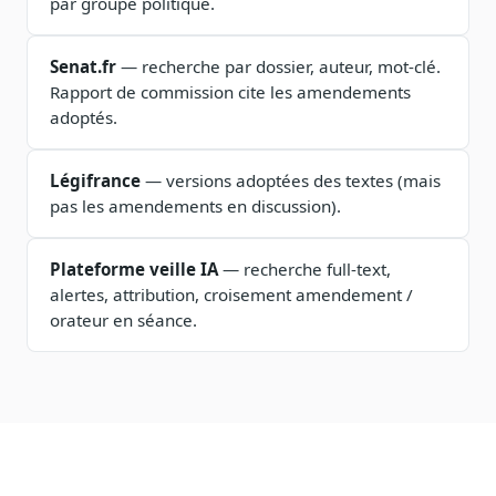
par groupe politique.
Sécurité
Hébergement européen, RGPD
Senat.fr
— recherche par dossier, auteur, mot-clé.
Presse
Rapport de commission cite les amendements
Kit média, contacts
adoptés.
Légifrance
— versions adoptées des textes (mais
pas les amendements en discussion).
Plateforme veille IA
— recherche full-text,
alertes, attribution, croisement amendement /
orateur en séance.