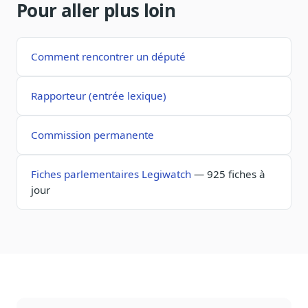
Pour aller plus loin
Sécurité
Hébergement européen, RGPD
Presse
Comment rencontrer un député
Kit média, contacts
Rapporteur (entrée lexique)
Commission permanente
Fiches parlementaires Legiwatch
— 925 fiches à
jour