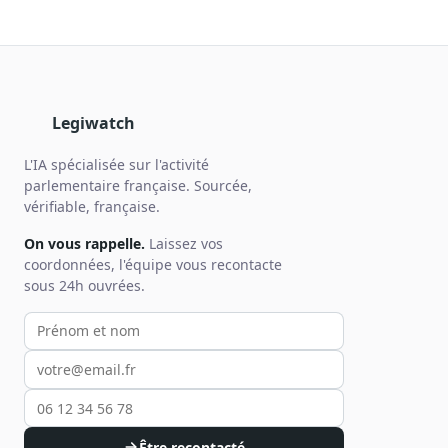
Legiwatch
L'IA spécialisée sur l'activité
parlementaire française. Sourcée,
vérifiable, française.
On vous rappelle.
Laissez vos
coordonnées, l'équipe vous recontacte
sous 24h ouvrées.
Votre prénom et nom
Votre email
Votre téléphone
Être recontacté