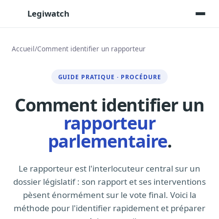
Legiwatch
Accueil
/
Comment identifier un rapporteur
Assistant IA
GUIDE PRATIQUE · PROCÉDURE
Posez vos questions, réponses sourcées
Comment identifier un
Transcriptions IA
Toutes les séances AN/Sénat transcrites
rapporteur
Synthèses IA
parlementaire
.
Résumés automatiques des dossiers longs
Veille des matinales radio
9 interviews politiques, analysées avant 10 h
Le rapporteur est l'interlocuteur central sur un
dossier législatif : son rapport et ses interventions
Alertes personnalisées
pèsent énormément sur le vote final. Voici la
Par dossier, personne, mot-clé
méthode pour l'identifier rapidement et préparer
Exports & livrables