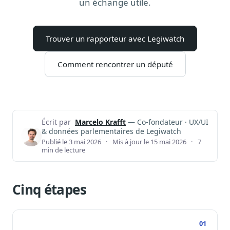
un échange utile.
Notes, briefings, tableaux de bord
Fiches parlementaires
Parcours, mandats, prises de position
Trouver un rapporteur avec Legiwatch
Registre HATVP
Cartographier l'influence sur un dossier
Comment rencontrer un député
Affaires publiques
Écrit par
Marcelo Krafft
— Co-fondateur · UX/UI
& données parlementaires de Legiwatch
Cabinets, DRI, consultants en lobbying
Publié le 3 mai 2026
·
Mis à jour le 15 mai 2026
·
7
min de lecture
Affaires réglementaires
JO, décrets, conseil des ministres, AAI
Fédérations & plaidoyer
Cinq étapes
ONG, syndicats, ordres, associations
Parlementaires
Préparez vos interventions et amendements