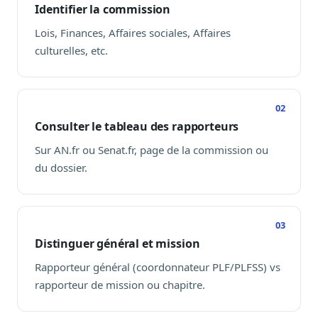
Identifier la commission
Journalistes
Veille en temps réel, embeds pour vos contenus
Lois, Finances, Affaires sociales, Affaires
culturelles, etc.
Chercheurs
Données exhaustives pour vos travaux académiques
Suivi par secteur
11 secteurs : énergie, santé, finance, numérique…
Consulter le tableau des rapporteurs
Cas d'usage concrets
Sur AN.fr ou Senat.fr, page de la commission ou
Six cas pour gagner du temps
du dossier.
Conseil (Advisory)
Consultants seniors, plateforme Legiwatch incluse
Distinguer général et mission
Rapporteur général (coordonnateur PLF/PLFSS) vs
Guides pratiques
rapporteur de mission ou chapitre.
17 guides sur le Parlement, la procédure, le plaidoyer