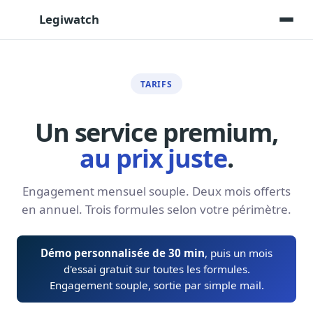
Legiwatch
TARIFS
Assistant IA
Posez vos questions, réponses sourcées
Un service premium,
Transcriptions IA
au prix juste
.
Toutes les séances AN/Sénat transcrites
Synthèses IA
Engagement mensuel souple. Deux mois offerts
Résumés automatiques des dossiers longs
en annuel. Trois formules selon votre périmètre.
Veille des matinales radio
9 interviews politiques, analysées avant 10 h
Démo personnalisée de 30 min
, puis un mois
Alertes personnalisées
d'essai gratuit sur toutes les formules.
Par dossier, personne, mot-clé
Engagement souple, sortie par simple mail.
Exports & livrables