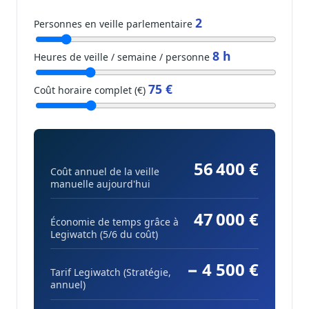
2
Personnes en veille parlementaire
8 h
Heures de veille / semaine / personne
75 €
Coût horaire complet (€)
56 400 €
Coût annuel de la veille
manuelle aujourd'hui
47 000 €
Économie de temps grâce à
Legiwatch (5/6 du coût)
− 4 500 €
Tarif Legiwatch (Stratégie,
annuel)