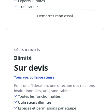
Exports illimités
Blog & Podcast Hémicycle
1 utilisateur
Analyses, méthodes, coulisses
Démarrer mon essai
Lexique parlementaire
1027 termes expliqués
Glossaire affaires publiques
Lexique par thème métier
Sources couvertes
23 flux indexés
SIÈGES ILLIMITÉS
Illimité
Nouveautés produit
Le changelog mensuel
Sur devis
Ils utilisent Legiwatch
Tous vos collaborateurs
Public Sénat, ONG, cabinets
Pour une fédération, une direction des relations
Qui sommes-nous
institutionnelles, un grand cabinet.
Méthode, valeurs et équipe
Toutes les fonctionnalités
Charte IA
Utilisateurs illimités
Fiabilité, souveraineté, sobriété
Espaces et permissions par équipe