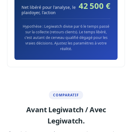
42 500 €
Net libéré pour l'analyse, le
plaidoyer, l'action
Hypothèse : Legiwatch divise par 6 le temps passé
sur la collecte (retours clients). Le temps libéré,
c'est autant de cerveau qualifié dégagé pour les
vraies décisions. Ajustez les paramètres à votre
réalité.
COMPARATIF
Avant Legiwatch / Avec
Legiwatch.