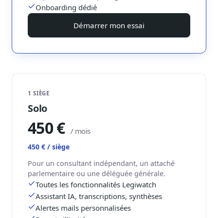
Onboarding dédié
Journalistes
Veille en temps réel, embeds pour vos contenus
Démarrer mon essai
Chercheurs
Données exhaustives pour vos travaux académiques
Suivi par secteur
11 secteurs : énergie, santé, finance, numérique…
1 SIÈGE
Cas d'usage concrets
Solo
Six cas pour gagner du temps
450 €
Conseil (Advisory)
/ mois
Consultants seniors, plateforme Legiwatch incluse
450 € / siège
Pour un consultant indépendant, un attaché
parlementaire ou une déléguée générale.
Toutes les fonctionnalités Legiwatch
Guides pratiques
Assistant IA, transcriptions, synthèses
17 guides sur le Parlement, la procédure, le plaidoyer
Alertes mails personnalisées