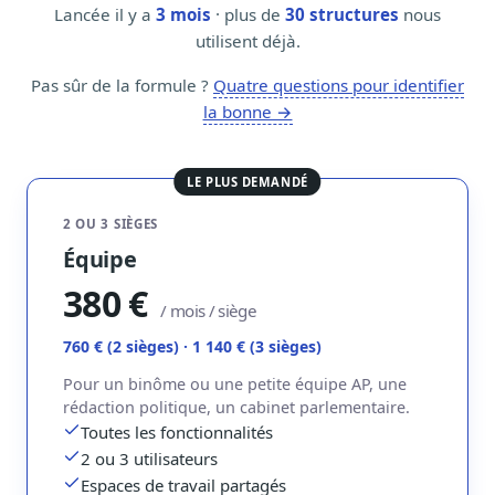
Notes, briefings, tableaux de bord
Lancée il y a
3 mois
· plus de
30 structures
nous
utilisent déjà.
Fiches parlementaires
Parcours, mandats, prises de position
Pas sûr de la formule ?
Quatre questions pour identifier
la bonne →
Registre HATVP
Cartographier l'influence sur un dossier
LE PLUS DEMANDÉ
2 OU 3 SIÈGES
Équipe
Affaires publiques
Cabinets, DRI, consultants en lobbying
380 €
/ mois / siège
Affaires réglementaires
760 € (2 sièges) · 1 140 € (3 sièges)
JO, décrets, conseil des ministres, AAI
Pour un binôme ou une petite équipe AP, une
Fédérations & plaidoyer
rédaction politique, un cabinet parlementaire.
ONG, syndicats, ordres, associations
Toutes les fonctionnalités
Parlementaires
2 ou 3 utilisateurs
Préparez vos interventions et amendements
Espaces de travail partagés