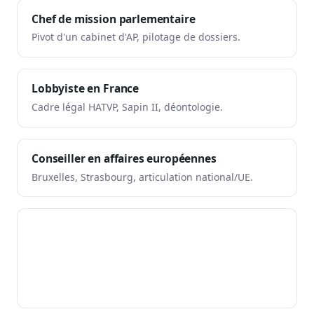
Chef de mission parlementaire
Pivot d'un cabinet d'AP, pilotage de dossiers.
Lobbyiste en France
Cadre légal HATVP, Sapin II, déontologie.
Conseiller en affaires européennes
Bruxelles, Strasbourg, articulation national/UE.
LEGIWATCH ADVISORY
Besoin d'un appui senior sur un dossier ?
Audit d'influence, formation IA pour équipes AP,
lobbying ciblé PLF/PLFSS — avec Hugues d'Antin.