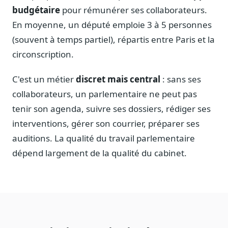
Journalistes
budgétaire
pour rémunérer ses collaborateurs.
Veille en temps réel, embeds pour vos contenus
En moyenne, un député emploie 3 à 5 personnes
Chercheurs
(souvent à temps partiel), répartis entre Paris et la
Données exhaustives pour vos travaux académiques
circonscription.
Suivi par secteur
C'est un métier
discret mais central
: sans ses
11 secteurs : énergie, santé, finance, numérique…
collaborateurs, un parlementaire ne peut pas
Cas d'usage concrets
tenir son agenda, suivre ses dossiers, rédiger ses
Six cas pour gagner du temps
interventions, gérer son courrier, préparer ses
Conseil (Advisory)
auditions. La qualité du travail parlementaire
Consultants seniors, plateforme Legiwatch incluse
dépend largement de la qualité du cabinet.
Guides pratiques
17 guides sur le Parlement, la procédure, le plaidoyer