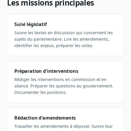
Les missions principales
Blog & Podcast Hémicycle
Analyses, méthodes, coulisses
Lexique parlementaire
Suivi législatif
1027 termes expliqués
Suivre les textes en discussion qui concernent les
Glossaire affaires publiques
sujets du parlementaire. Lire les amendements,
Lexique par thème métier
identifier les enjeux, préparer les votes.
Sources couvertes
23 flux indexés
Nouveautés produit
Préparation d'interventions
Le changelog mensuel
Rédiger les interventions en commission et en
séance. Préparer les questions au gouvernement.
Ils utilisent Legiwatch
Documenter les positions.
Public Sénat, ONG, cabinets
Qui sommes-nous
Méthode, valeurs et équipe
Rédaction d'amendements
Charte IA
Travailler les amendements à déposer. Suivre leur
Fiabilité, souveraineté, sobriété