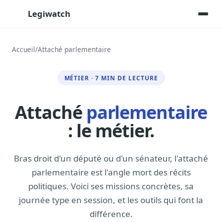
Legiwatch
Accueil
/
Attaché parlementaire
Assistant IA
MÉTIER · 7 MIN DE LECTURE
Posez vos questions, réponses sourcées
Transcriptions IA
Attaché
parlementaire
Toutes les séances AN/Sénat transcrites
: le métier.
Synthèses IA
Résumés automatiques des dossiers longs
Bras droit d'un député ou d'un sénateur, l'attaché
Veille des matinales radio
9 interviews politiques, analysées avant 10 h
parlementaire est l'angle mort des récits
politiques. Voici ses missions concrètes, sa
Alertes personnalisées
Par dossier, personne, mot-clé
journée type en session, et les outils qui font la
différence.
Exports & livrables