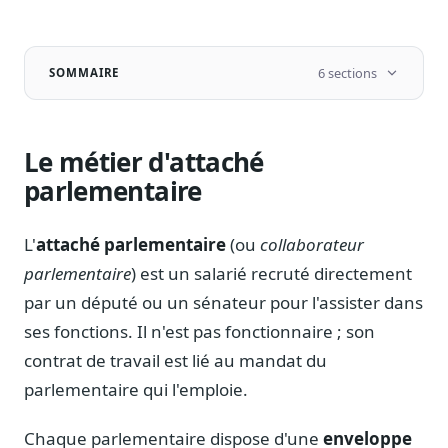
Notes, briefings, tableaux de bord
Fiches parlementaires
Parcours, mandats, prises de position
6 sections
SOMMAIRE
Registre HATVP
Cartographier l'influence sur un dossier
Le métier d'attaché
parlementaire
Affaires publiques
L'
attaché parlementaire
(ou
collaborateur
Cabinets, DRI, consultants en lobbying
parlementaire
) est un salarié recruté directement
Affaires réglementaires
par un député ou un sénateur pour l'assister dans
JO, décrets, conseil des ministres, AAI
ses fonctions. Il n'est pas fonctionnaire ; son
Fédérations & plaidoyer
contrat de travail est lié au mandat du
ONG, syndicats, ordres, associations
parlementaire qui l'emploie.
Parlementaires
Préparez vos interventions et amendements
Chaque parlementaire dispose d'une
enveloppe